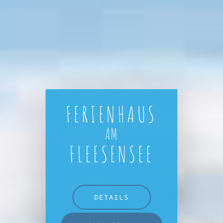
FERIENHAUS
AM
FLEESENSEE
DETAILS